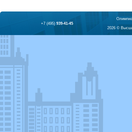
Олимпиа
+7 (495)
939-41-45
2026 © Высша