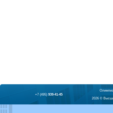
Олимпиа
+7 (495)
939-41-45
2026 © Высша