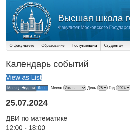
Высшая школа г
Факультет Московского Государс
О факультете
Образование
Поступающим
Студентам
Календарь событий
View as
List
Месяц
Неделя
День
Месяц
День
Год
25.07.2024
ДВИ по математике
12:00
-
18:00