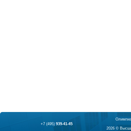
Олимпиа
+7 (495)
939-41-45
2026 © Высша