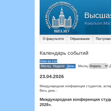
Высшая
Факультет Мос
О факультете
Образование
Поступа
Календарь событий
View as
List
Месяц
Неделя
День
Месяц
23.04.2026
Международная конференция студентов, аспи
Весь день
-
Международная конференция студ
2026».