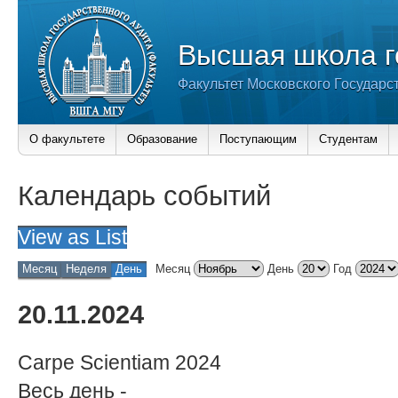
Высшая школа г
Факультет Московского Государс
О факультете
Образование
Поступающим
Студентам
Календарь событий
View as
List
Месяц
Неделя
День
Месяц
День
Год
20.11.2024
Carpe Scientiam 2024
Весь день
-