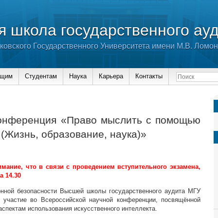
 школа государственного ау
ковского Государственного Университета имени М.В. Ломо
ющим
Студентам
Наука
Карьера
Контакты
онференция «Право мыслить с помощью
 (Жизнь, образование, наука)»
ание, что в связи с проведением вступительного экзамена,
 14.30
нной безопасности Высшей школы государственного аудита МГУ
 участие во Всероссийской научной конференции, посвящённой
спектам использования искусственного интеллекта.