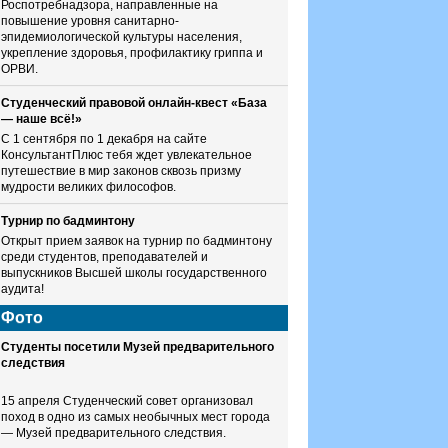
Роспотребнадзора, направленные на
повышение уровня санитарно-
эпидемиологической культуры населения,
укрепление здоровья, профилактику гриппа и
ОРВИ.
Студенческий правовой онлайн-квест «База
— наше всё!»
С 1 сентября по 1 декабря на сайте
КонсультантПлюс тебя ждет увлекательное
путешествие в мир законов сквозь призму
мудрости великих философов.
Турнир по бадминтону
Открыт прием заявок на турнир по бадминтону
среди студентов, преподавателей и
выпускников Высшей школы государственного
аудита!
Фото
Студенты посетили Музей предварительного
следствия
15 апреля Студенческий совет организовал
поход в одно из самых необычных мест города
— Музей предварительного следствия.