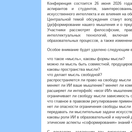
Конференция состоится 26 июня 2026 года
аспирантов и студентов, заинтересован
искусственного интеллекта и их влияния на о
Центральной темой обсуждения станут воп
(де)формировании нашего мышления и о пред
Участники рассмотрят философские, пра
интеллектуальных технологий, включая 
образовательных процессов, а также изменени
Особое внимание будет уделено следующим 
что такое «мысль», каковы формы мысли?
можно ли мысль быть совместной, продуциров
каковы пространства мысли?
что делает мысль свободной?
распространяется ли право на свободу мысли
меняет ли ИИ ваше мышление? меняет ли ко
расширяет ли интерфейс «мозг-ИИ» мышление
ограничивает ли свободу мысли зависимость 
что главное в правовом регулировании примен
нет ли опасности ограничения свободы мысл
передавать ли мыслительные задачи искусст
каковы роли ИИ в образовательной и научной 
этические аспекты «соформирования» знаний 
С докладом, задающим тон дискуссии, вы