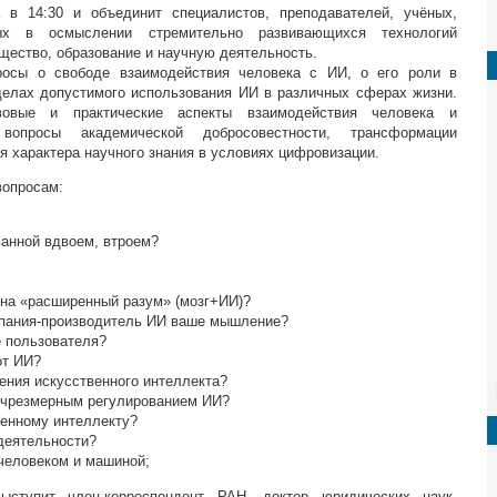
 в 14:30 и объединит специалистов, преподавателей, учёных,
ных в осмыслении стремительно развивающихся технологий
бщество, образование и научную деятельность.
росы о свободе взаимодействия человека с ИИ, о его роли в
елах допустимого использования ИИ в различных сферах жизни.
вовые и практические аспекты взаимодействия человека и
вопросы академической добросовестности, трансформации
я характера научного знания в условиях цифровизации.
вопросам:
анной вдвоем, втроем?
 на «расширенный разум» (мозг+ИИ)?
мпания-производитель ИИ ваше мышление?
 пользователя?
от ИИ?
ения искусственного интеллекта?
и чрезмерным регулированием ИИ?
венному интеллекту?
деятельности?
человеком и машиной;
ступит член-корреспондент РАН, доктор юридических наук,