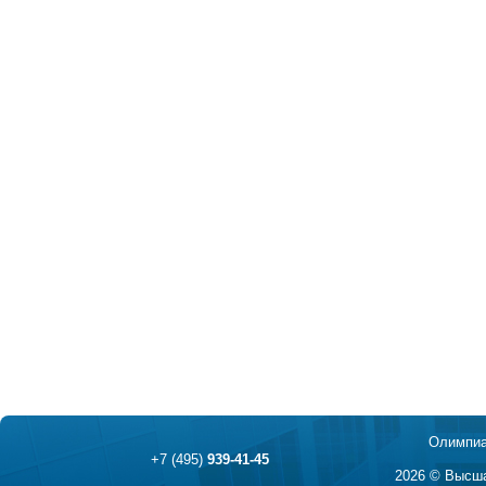
Олимпиа
+7 (495)
939-41-45
2026 © Высша