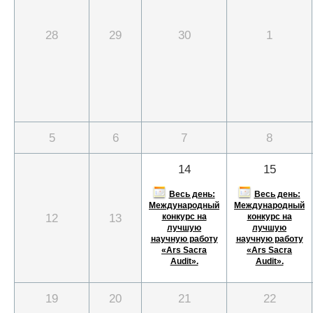
28
29
30
1
5
6
7
8
14
15
Весь день:
Весь день:
Международный
Международный
12
13
конкурс на
конкурс на
лучшую
лучшую
научную работу
научную работу
«Ars Sacra
«Ars Sacra
Audit».
Audit».
19
20
21
22