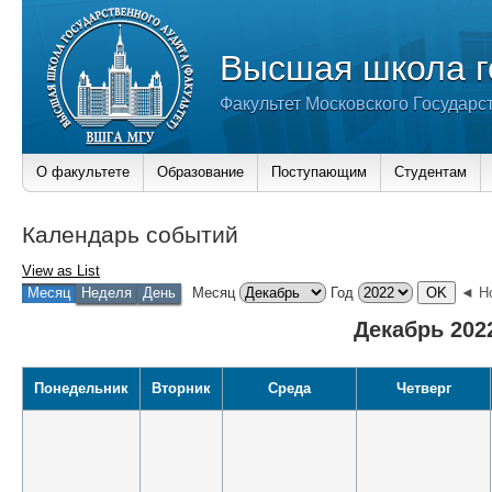
Высшая школа г
Факультет Московского Государс
О факультете
Образование
Поступающим
Студентам
Календарь событий
View as
List
Месяц
Неделя
День
Месяц
Год
◄ Н
Декабрь 202
Понедельник
Вторник
Среда
Четверг