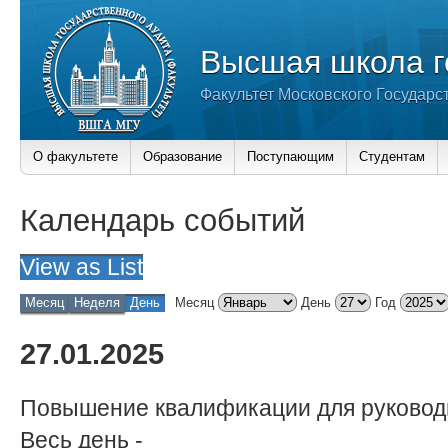
Высшая школа г
Факультет Московского Государс
О факультете
Образование
Поступающим
Студентам
Календарь событий
View as
List
Месяц
Неделя
День
Месяц
День
Год
27.01.2025
Повышение квалификации для руковод
Весь день
-