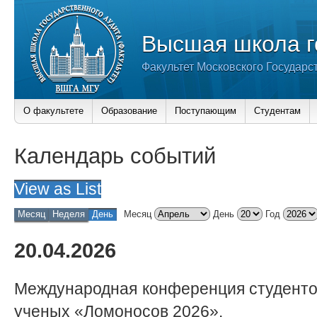
Высшая школа г
Факультет Московского Государс
О факультете
Образование
Поступающим
Студентам
Календарь событий
View as
List
Месяц
Неделя
День
Месяц
День
Год
20.04.2026
Международная конференция студенто
ученых «Ломоносов 2026».