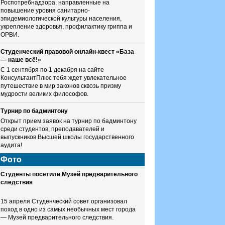
Роспотребнадзора, направленные на
повышение уровня санитарно-
эпидемиологической культуры населения,
укрепление здоровья, профилактику гриппа и
ОРВИ.
Студенческий правовой онлайн-квест «База
— наше всё!»
С 1 сентября по 1 декабря на сайте
КонсультантПлюс тебя ждет увлекательное
путешествие в мир законов сквозь призму
мудрости великих философов.
Турнир по бадминтону
Открыт прием заявок на турнир по бадминтону
среди студентов, преподавателей и
выпускников Высшей школы государственного
аудита!
Фото
Студенты посетили Музей предварительного
следствия
15 апреля Студенческий совет организовал
поход в одно из самых необычных мест города
— Музей предварительного следствия.