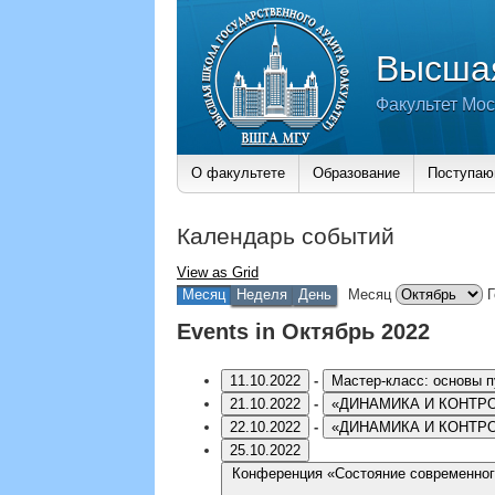
Высшая
Факультет Мос
О факультете
Образование
Поступа
Календарь событий
View as
Grid
Месяц
Неделя
День
Месяц
Г
Events in Октябрь 2022
11.10.2022
-
Мастер-класс: основы 
21.10.2022
-
«ДИНАМИКА И КОНТРО
22.10.2022
-
«ДИНАМИКА И КОНТРО
25.10.2022
Конференция «Состояние современног