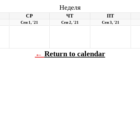
Неделя
СР
ЧТ
ПТ
Сен 1, '21
Сен 2, '21
Сен 3, '21
←
Return to calendar