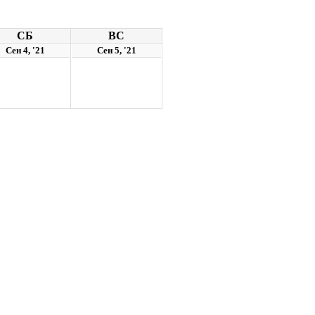
СБ
ВС
Сен 4, '21
Сен 5, '21