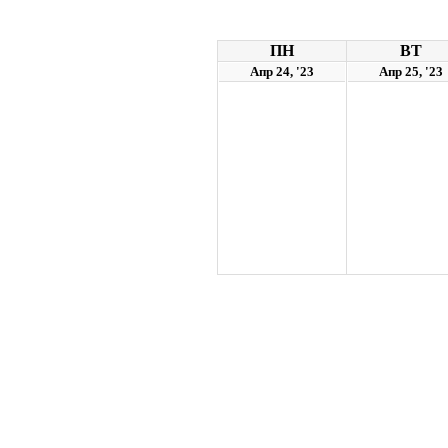
ПН
ВТ
Апр 24, '23
Апр 25, '23