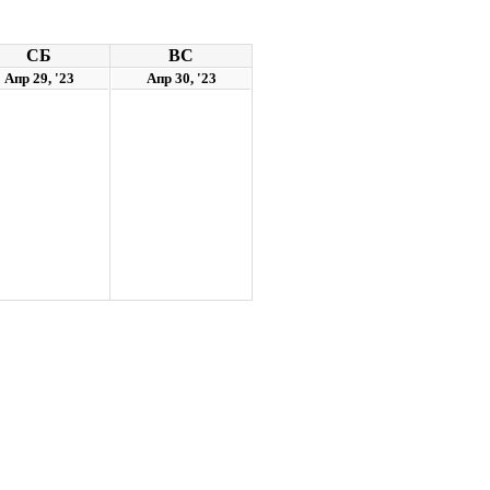
СБ
ВС
Апр 29, '23
Апр 30, '23