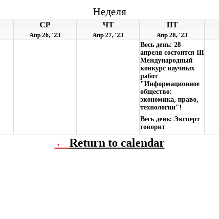
Неделя
СР
ЧТ
ПТ
Апр 26, '23
Апр 27, '23
Апр 28, '23
Весь день: 28
апреля состоится III
Международный
конкурс научных
работ
"Информационное
общество:
экономика, право,
технологии"!
Весь день: Эксперт
говорит
←
Return to calendar