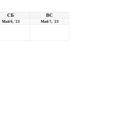
СБ
ВС
Май 6, '23
Май 7, '23