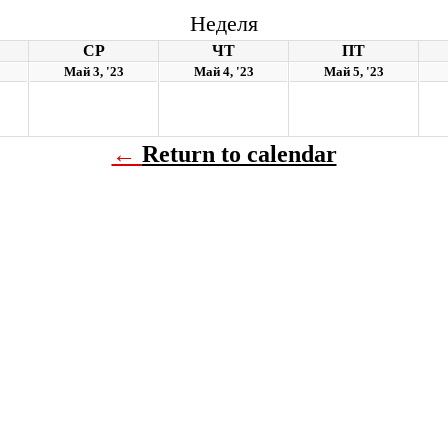
Неделя
СР
ЧТ
ПТ
Май 3, '23
Май 4, '23
Май 5, '23
←
Return to calendar