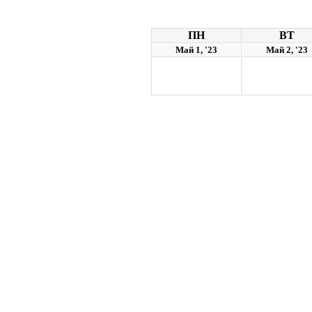
ПН
ВТ
Май 1, '23
Май 2, '23